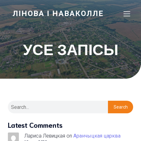
ЛІНОВА І НАВАКОЛЛЕ
УСЕ ЗАПІСЫ
Search
Latest Comments
Лариса Левицкая
on
Аранчыцкая царква