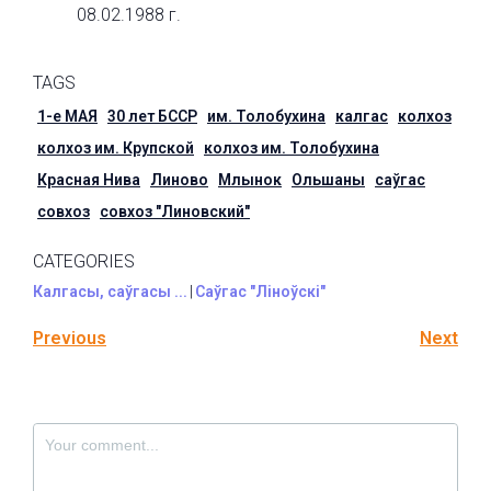
08.02.1988 г.
TAGS
1-е МАЯ
30 лет БССР
им. Толобухина
калгас
колхоз
колхоз им. Крупской
колхоз им. Толобухина
Красная Нива
Линово
Млынок
Ольшаны
саўгас
совхоз
совхоз "Линовский"
CATEGORIES
Калгасы, саўгасы ...
|
Саўгас "Ліноўскі"
Previous
Next