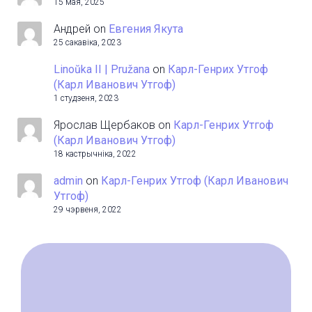
15 мая, 2025
Андрей
on
Евгения Якута
25 сакавіка, 2023
Linoŭka II | Pružana
on
Карл-Генрих Утгоф
(Карл Иванович Утгоф)
1 студзеня, 2023
Ярослав Щербаков
on
Карл-Генрих Утгоф
(Карл Иванович Утгоф)
18 кастрычніка, 2022
admin
on
Карл-Генрих Утгоф (Карл Иванович
Утгоф)
29 чэрвеня, 2022