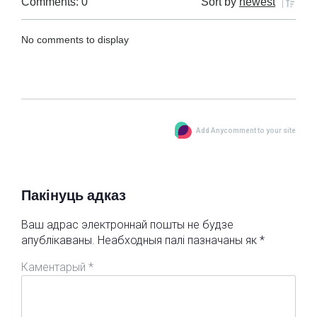
Comments: 0
Sort by
newest
No comments to display
Add Anycomment to your site
Пакінуць адказ
Ваш адрас электроннай пошты не будзе
апублікаваны.
Неабходныя палі пазначаны як
*
Каментарый
*