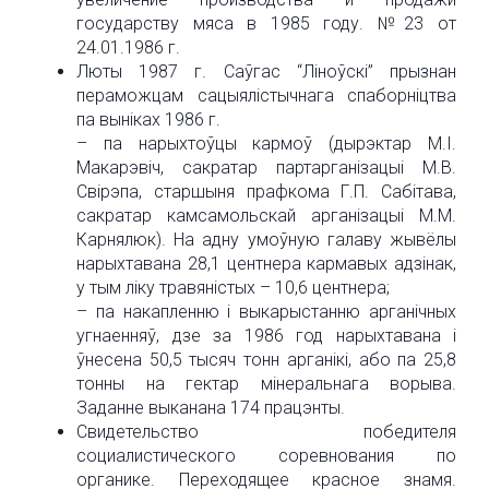
государству мяса в 1985 году. №23 от
24.01.1986 г.
Люты 1987 г. Саўгас “Ліноўскі” прызнан
пераможцам сацыялістычнага спаборніцтва
па выніках 1986 г.
– па нарыхтоўцы кармоў (дырэктар М.І.
Макарэвіч, сакратар партарганізацыі М.В.
Свірэпа, старшыня прафкома Г.П. Сабітава,
сакратар камсамольскай арганізацыі М.М.
Карнялюк). На адну умоўную галаву жывёлы
нарыхтавана 28,1 центнера кармавых адзінак,
у тым ліку травяністых – 10,6 центнера;
– па накапленню і выкарыстанню арганічных
угнаенняў, дзе за 1986 год нарыхтавана і
ўнесена 50,5 тысяч тонн арганікі, або па 25,8
тонны на гектар мінеральнага ворыва.
Заданне выканана 174 працэнты.
Свидетельство победителя
социалистического соревнования по
органике. Переходящее красное знамя.