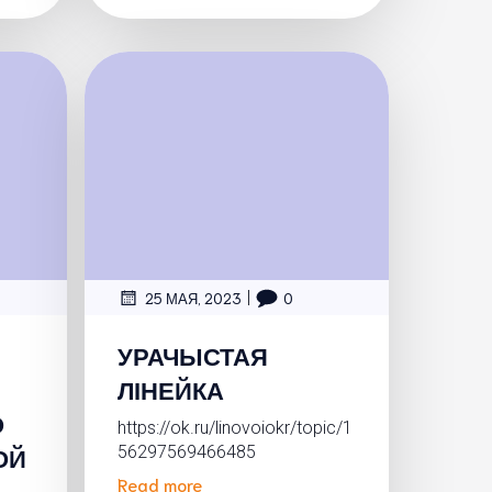
|
0
25 МАЯ, 2023
0
УРАЧЫСТАЯ
ЛІНЕЙКА
О
https://ok.ru/linovoiokr/topic/1
ОЙ
56297569466485
Read more