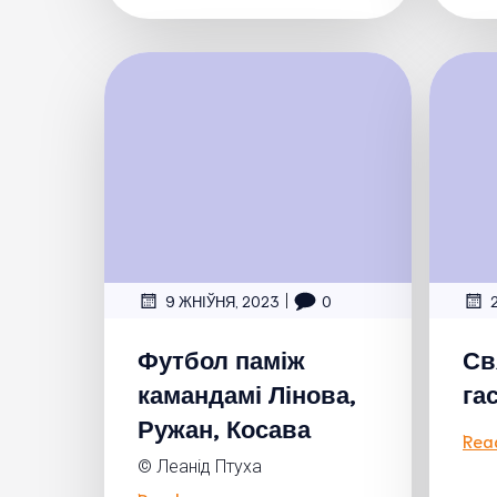
|
9 ЖНІЎНЯ, 2023
0
Футбол паміж
Св
камандамі Лінова,
га
Ружан, Косава
Rea
© Леанід Птуха