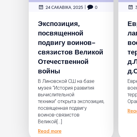
|
24 САКАВІКА, 2025
0
Экспозиция,
Ев
посвященной
ла
подвигу воинов-
во
связистов Великой
те
Отечественной
д.
войны
д.
В Линовской СШ на базе
Евр
музея “История развития
вое
вычислительной
терр
техники” открыта экспозиция,
Ора
посвященная подвигу
Rea
воинов-связистов
Великой[…]
Read more