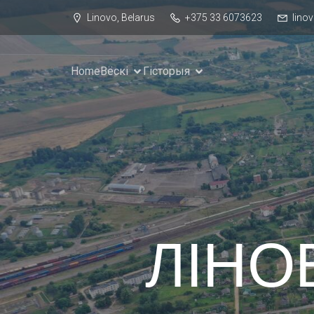
Linovo, Belarus
+375 33 6073623
lino
Home
Вёскі
Гісторыя
ЛІНО