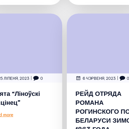
|
|
25 ЛІПЕНЯ, 2023
0
6 ЧЭРВЕНЯ, 2023
ята “Ліноўскі
РЕЙД ОТРЯДА
сцінец”
РОМАНА
РОГИНСКОГО П
d more
БЕЛАРУСИ ЗИМ
1863 ГОДА