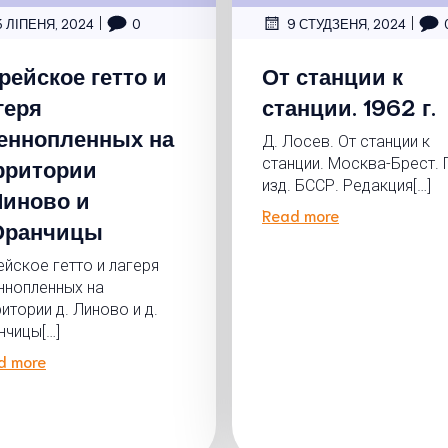
|
|
3 ЛІПЕНЯ, 2024
0
9 СТУДЗЕНЯ, 2024
рейское гетто и
От станции к
геря
станции. 1962 г.
еннопленных на
Д. Лосев. От станции к
рритории
станции. Москва-Брест. 
изд. БССР. Редакция[…]
Линово и
Read more
Оранчицы
ейское гетто и лагеря
ннопленных на
итории д. Линово и д.
нчицы[…]
d more